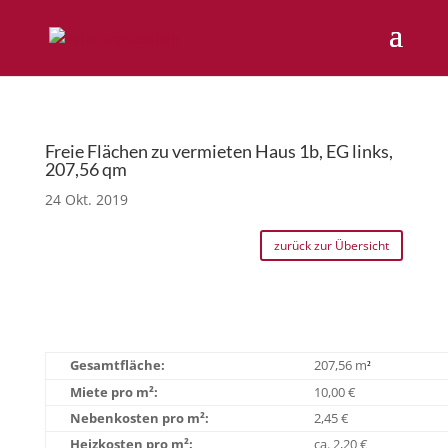
Freie Flächen zu vermieten Haus 1b, EG links,
207,56 qm
24 Okt. 2019
zurück zur Übersicht
Gesamtfläche:
207,56 m
²
Miete pro m²:
10,00 €
Nebenkosten pro m²:
2,45 €
Heizkosten pro m²:
ca. 2,20 €