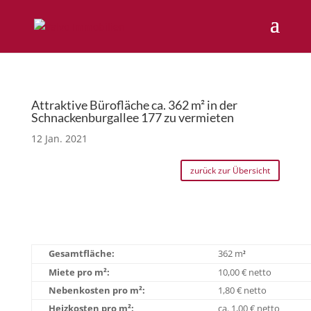
Attraktive Bürofläche ca. 362 m² in der
Schnackenburgallee 177 zu vermieten
12 Jan. 2021
zurück zur Übersicht
Gesamtfläche:
362 m
²
Miete pro m²:
10,00 € netto
Nebenkosten pro m²:
1,80 € netto
Heizkosten pro m²:
ca. 1,00 € netto